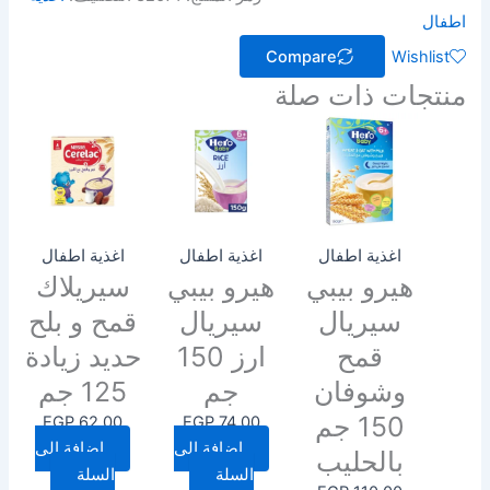
اطفال
Compare
Wishlist
منتجات ذات صلة
اغذية اطفال
اغذية اطفال
اغذية اطفال
هيرو بيبي
هيرو بيبي
سيريلاك
سيريال
سيريال
قمح و بلح
قمح
ارز 150
حديد زيادة
وشوفان
جم
125 جم
150 جم
EGP
62.00
EGP
74.00
إضافة إلى
إضافة إلى
بالحليب
السلة
السلة