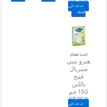
EGP
110.00
إضافة إلى
السلة
اغذية اطفال
هيرو بيبي
سيريال
قمح
باللبن
150 جم
EGP
105.00
إضافة إلى