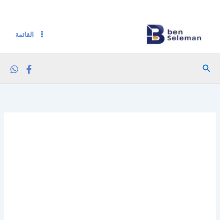
كمية هيرو مهروس التفاح والموز 100 جم
خطي
لى
لمحتوى
القائمة
البحث