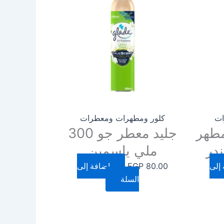
ات
كلور ومطهرات ومعطرات
طهر
جليد معطر جو 300
ملي ياسمين
إلى
80.00
EGP
إضافة إلى
السلة