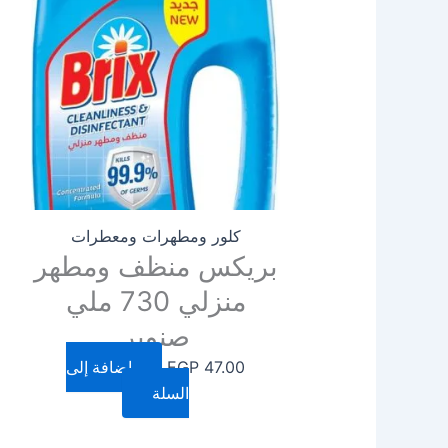
كلور ومطهرات ومعطرات
بريكس منظف ومطهر
منزلي 730 ملي
صنوبر
47.00
EGP
إضافة إلى
السلة