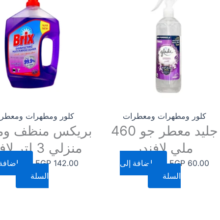
كلور ومطهرات ومعطرات
كلور ومطهرات ومعطر
جليد معطر جو 460
بريكس منظف وم
ملي لافندر
منزلي 3 لتر لافندر
60.00
EGP
إضافة إلى
142.00
EGP
إضافة 
السلة
السلة