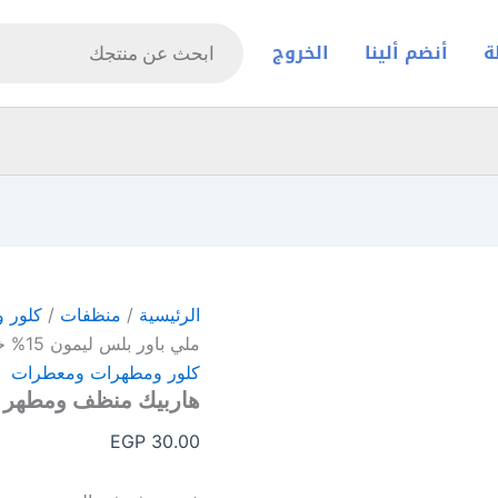
Products
search
ة
أنضم ألينا
الخروج
الرئيسية
/
منظفات
/
كلور 
ملي باور بلس ليمون 15% خصم
كلور ومطهرات ومعطرات
هاربيك منظف ومطهر 190 ملي باور بلس ليمون 15% خصم
EGP
30.00