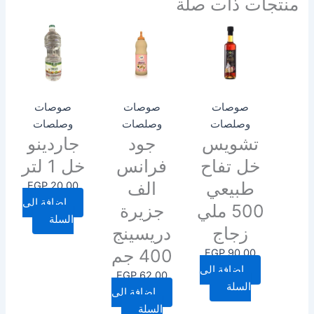
منتجات ذات صلة
صوصات
صوصات
صوصات
وصلصات
وصلصات
وصلصات
تشويس
جود
جاردينو
خل تفاح
فرانس
خل 1 لتر
طبيعي
الف
EGP
20.00
إضافة إلى
500 ملي
جزيرة
السلة
زجاج
دريسينج
400 جم
EGP
90.00
إضافة إلى
EGP
62.00
السلة
إضافة إلى
السلة