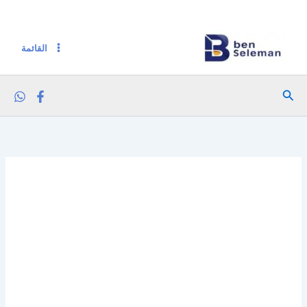
كمية موجو مايونيز اوريجينال 310 ملي
خطي
لى
لمحتوى
القائمة
البحث