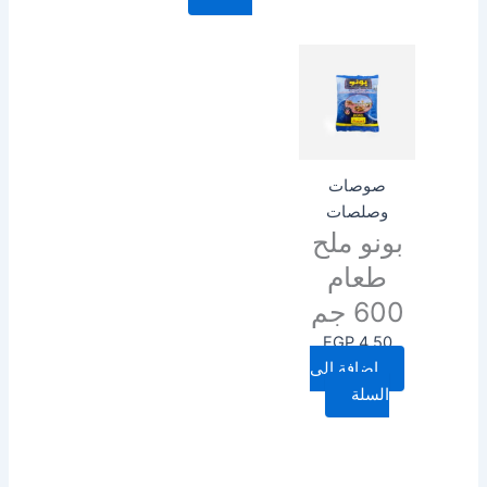
صوصات
وصلصات
بونو ملح
طعام
600 جم
EGP
4.50
إضافة إلى
السلة