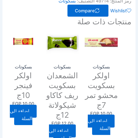
رمز المنتج:
49714
التصنيف:
بسكوتات
Compare
Wishlist
منتجات ذات صلة
بسكوتات
بسكوتات
بسكوتات
اولكر
الشمعدان
اولكر
بسكويت
بسكويت
فينجر
محشو تمر
ريف كاكاو
10ج
7ج
شيكولاتة
EGP
10.00
إضافة إلى
12ج
EGP
10.00
السلة
إضافة إلى
EGP
12.00
السلة
إضافة إلى