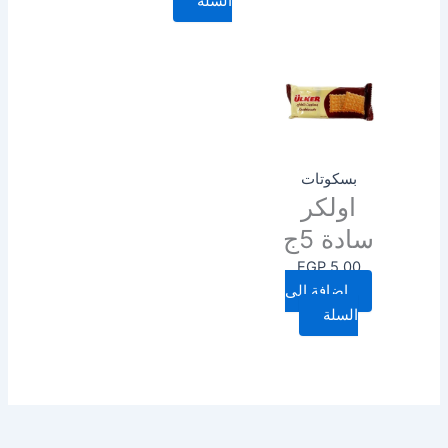
السلة
بسكوتات
اولكر
سادة 5ج
EGP
5.00
إضافة إلى
السلة