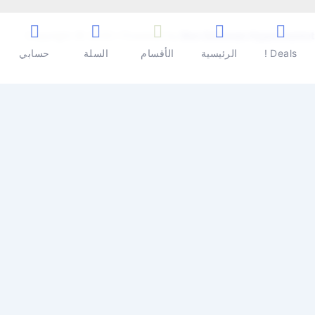
Copyright © 2026 | Powered by
Ben Seleman Hypermarket
Deals !
الرئيسية
الأقسام
السلة
حسابي
0
0
سلة المشتريات
سلة المشتريات فارغة
تسوق الأن
تابع التسوق