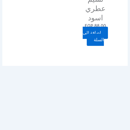
عطري
اسود
EGP
88.00
إضافة إلى
السلة