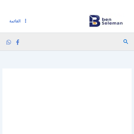
كمية لوكس صابون 115 جم (سحر جمال - حلم سعادة) 4ق خصم 2ج
خطي
لى
لمحتوى
القائمة
البحث