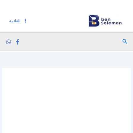
خطي
لى
لمحتوى
القائمة
البحث