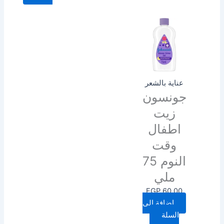
عناية بالشعر
جونسون
زيت
اطفال
وقت
النوم 75
ملي
EGP
60.00
إضافة إلى
السلة