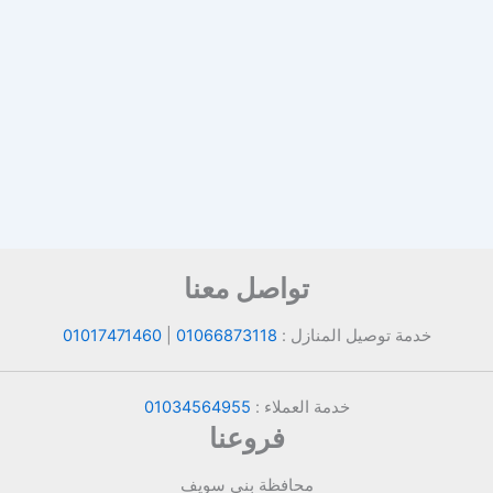
تواصل معنا
خدمة توصيل المنازل :
01066873118
|
01017471460
خدمة العملاء :
01034564955
فروعنا
محافظة بني سويف