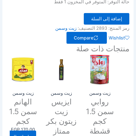
حالة التوفر:
المتوفر في المخزون 1 فقط
إضافة إلى السلة
رمز المنتج:
2893
التصنيف:
زيت وسمن
Compare
Wishlist
منتجات ذات صلة
زيت وسمن
زيت وسمن
زيت وسمن
روابي
ايزيس
الهانم
سمن 1.5
زيت
سمن 1.5
كجم
زيتون بكر
كجم
قشطة
ممتاز
EGP
170.00