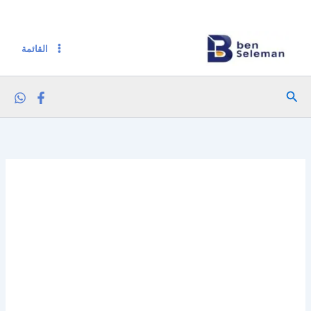
خطي
لى
لمحتوى
القائمة
البحث