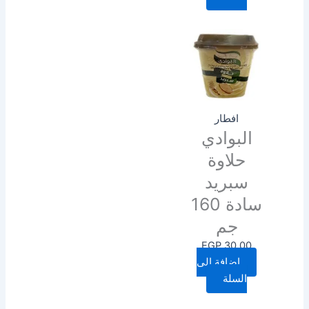
افطار
البوادي
حلاوة
سبريد
سادة 160
جم
EGP
30.00
إضافة إلى
السلة