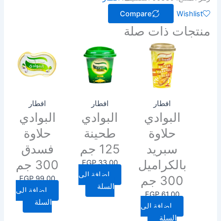
Compare
Wishlist
منتجات ذات صلة
افطار
افطار
افطار
البوادي
البوادي
البوادي
حلاوة
طحينة
حلاوة
سبريد
125 جم
فسدق
بالكراميل
300 جم
EGP
33.00
إضافة إلى
300 جم
EGP
99.00
السلة
إضافة إلى
EGP
61.00
السلة
إضافة إلى
السلة