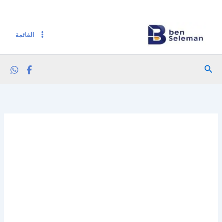
خطي
لى
لمحتوى
القائمة
البحث