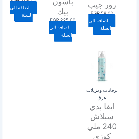
باشون
EGP
204.00
روز جيب
إضافة إلى
بيك
EGP
58.00
السلة
EGP
225.00
إضافة إلى
إضافة إلى
السلة
السلة
برفانات ومزيلات
عرق
ايفا بدي
سبلاش
240 ملي
كوزي