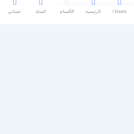
Copyright © 2026 | Powered by
Ben Seleman Hypermarket
Deals !
الرئيسية
الأقسام
السلة
حسابي
0
0
سلة المشتريات
سلة المشتريات فارغة
تسوق الأن
تابع التسوق