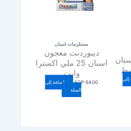
مستلزمات اسنان
ديبوردنت معجون
سنان
اسنان 25 ملي اكسترا
سط
وايت
إلى
64.00
EGP
إضافة إلى
السلة