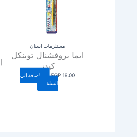
مستلزمات اسنان
ايما بروفشنال توينكل
ا
كيدز
18.00
EGP
إضافة إلى
السلة