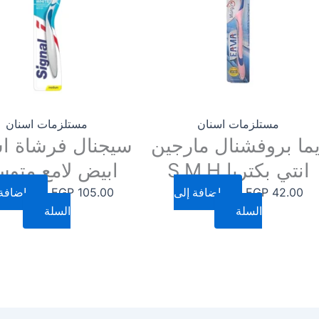
مستلزمات اسنان
مستلزمات اسنان
يما بروفشنال مارجين
سيجنال فرشاة ا
انتي بكتريا S.M.H
ابيض لامع متو
42.00
EGP
إضافة إلى
105.00
EGP
إضافة 
السلة
السلة