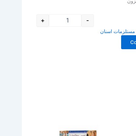
زون
+
-
مستلزمات اسنان
C