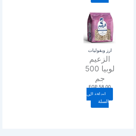
ارز وبقوليات
الزعيم
لوبيا 500
جم
EGP
58.00
إضافة إلى
السلة