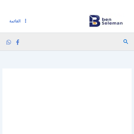
خطي
لى
لمحتوى
القائمة
البحث