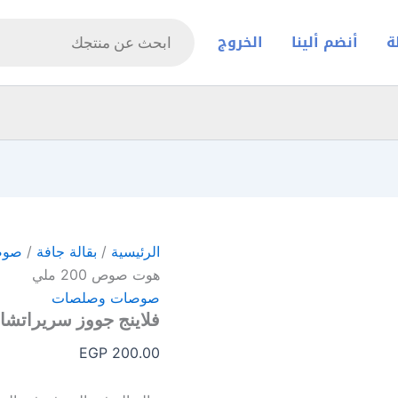
Products
search
ة
أنضم ألينا
الخروج
الرئيسية
/
بقالة جافة
/
صوص
هوت صوص 200 ملي
صوصات وصلصات
فلاينج جووز سريراتشا ش
EGP
200.00