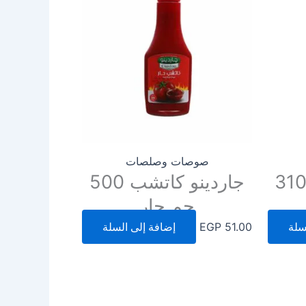
صوصات وصلصات
اردينو كاتشب 310
جاردينو كاتشب 500
جم حار
سلة
51.00
EGP
إضافة إلى السلة