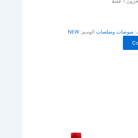
ن 1 فقط
:
صوصات وصلصات
الوسم:
NEW
C