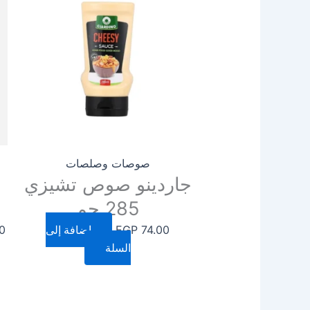
صوصات وصلصات
جاردينو صوص تشيزي
285 جم
74.00
EGP
إضافة إلى
0
السلة