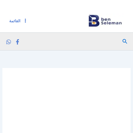
كمية فاين جيب كلاسيك 3 طبقة
خطي
لى
لمحتوى
القائمة
البحث