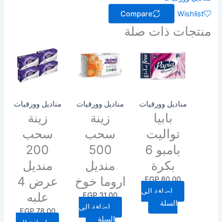
Compare
Wishlist
منتجات ذات صلة
مناديل وورقيات
مناديل وورقيات
مناديل وورقيات
بابيا
زينة
زينة
تواليت
سحب
سحب
بامبو 6
500
200
بكرة
منديل
منديل
اروما خوخ
عرض 4
EGP
80.00
إضافة إلى
علبه
EGP
31.00
السلة
إضافة إلى
EGP
78.00
السلة