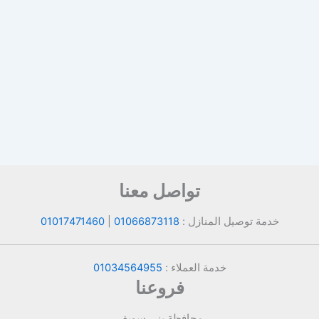
تواصل معنا
خدمة توصيل المنازل :
01066873118
|
01017471460
خدمة العملاء :
01034564955
فروعنا
محافظة بني سويف