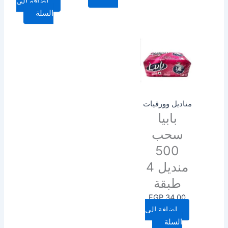
إضافة إلى
السلة
مناديل وورقيات
بابيا
سحب
500
منديل 4
طبقة
EGP
34.00
إضافة إلى
السلة