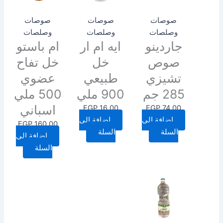
صوصات
صوصات
صوصات
وصلصات
وصلصات
وصلصات
جاردينو
ايه ام ار
ام باستو
صوص
خل
خل تفاح
تشيزي
طبيعي
عضوي
285 جم
900 ملي
500 ملي
اسباني
EGP
16.00
EGP
74.00
إضافة إلى
إضافة إلى
EGP
160.00
السلة
السلة
إضافة إلى
السلة