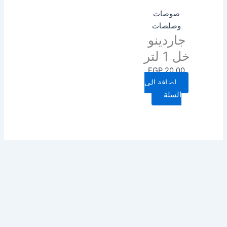
صوصات
وصلصات
جاردينو
خل 1 لتر
EGP
20.00
إضافة إلى
السلة