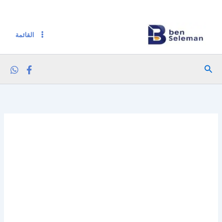
كمية فارفلو خل بلسميك 500 ملي
خطي
لى
لمحتوى
القائمة
البحث