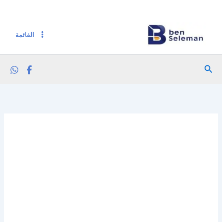
كمية سو بلاس مشروب طبيعي 48 ملي مانجو
خطي
لى
لمحتوى
القائمة
البحث