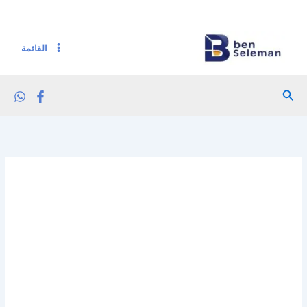
خطي
لى
لمحتوى
القائمة
البحث