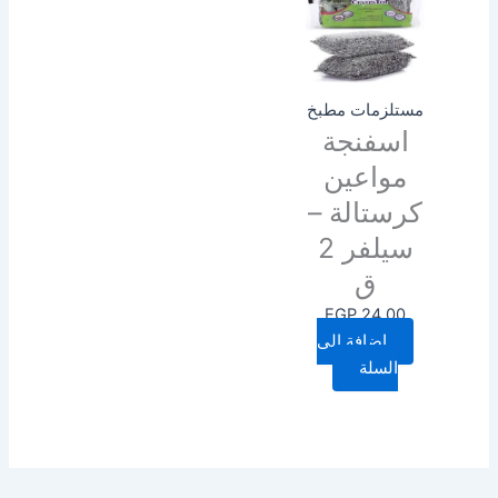
مستلزمات مطبخ
اسفنجة
مواعين
كرستالة –
سيلفر 2
ق
EGP
24.00
إضافة إلى
السلة