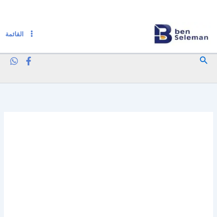
خطي
لى
لمحتوى
القائمة
البحث