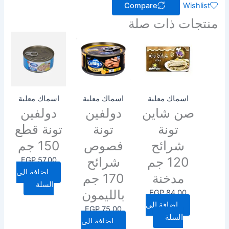
Compare
Wishlist
منتجات ذات صلة
اسماك معلبة
اسماك معلبة
اسماك معلبة
صن شاين
دولفين
دولفين
تونة
تونة
تونة قطع
شرائح
فصوص
150 جم
120 جم
شرائح
EGP
57.00
إضافة إلى
مدخنة
170 جم
السلة
بالليمون
EGP
84.00
إضافة إلى
EGP
75.00
السلة
إضافة إلى