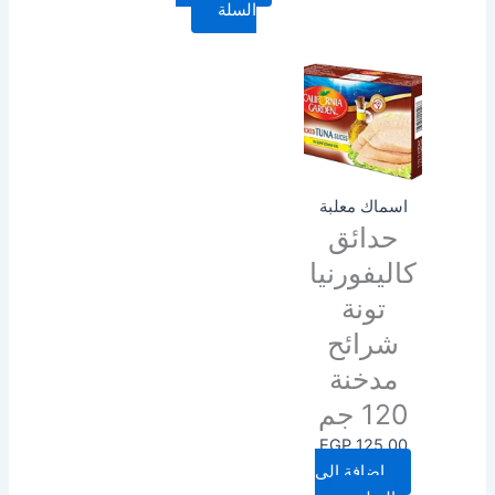
السلة
اسماك معلبة
حدائق
كاليفورنيا
تونة
شرائح
مدخنة
120 جم
EGP
125.00
إضافة إلى