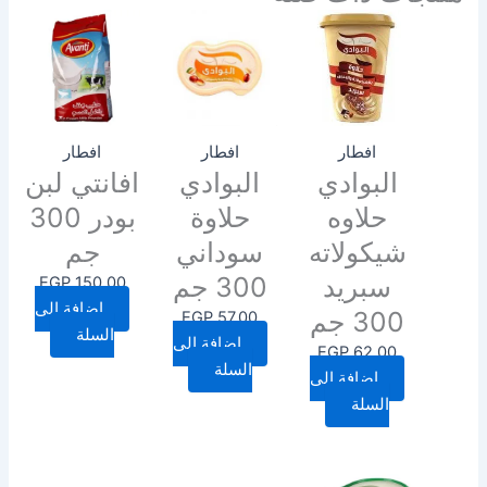
افطار
افطار
افطار
البوادي
البوادي
افانتي لبن
حلاوه
حلاوة
بودر 300
شيكولاته
سوداني
جم
سبريد
300 جم
EGP
150.00
إضافة إلى
300 جم
EGP
57.00
السلة
إضافة إلى
EGP
62.00
السلة
إضافة إلى
السلة