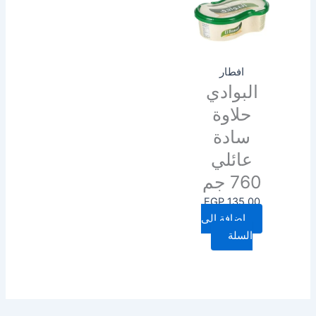
افطار
البوادي
حلاوة
سادة
عائلي
760 جم
EGP
135.00
إضافة إلى
السلة