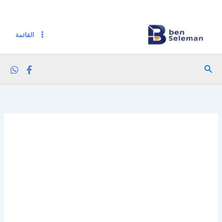
كمية روبايل زبدة فول سوداني خشنة 340 جم
خطي
لى
لمحتوى
القائمة
البحث