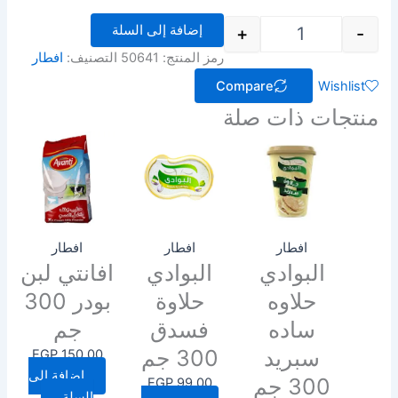
إضافة إلى السلة
+
-
رمز المنتج:
50641
التصنيف:
افطار
Compare
Wishlist
منتجات ذات صلة
افطار
افطار
افطار
البوادي
البوادي
افانتي لبن
حلاوه
حلاوة
بودر 300
ساده
فسدق
جم
سبريد
300 جم
EGP
150.00
إضافة إلى
300 جم
EGP
99.00
السلة