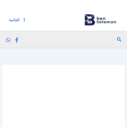
كمية دوبيلا ارز بسمتي ابيض هندي 1 كجم برطمان
خطي
لى
لمحتوى
القائمة
البحث