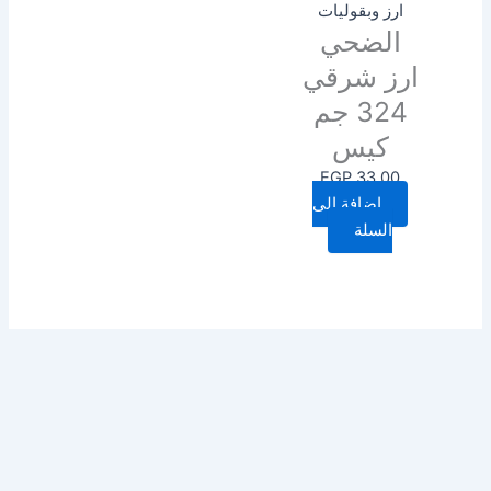
ارز وبقوليات
الضحي
ارز شرقي
324 جم
كيس
EGP
33.00
إضافة إلى
السلة