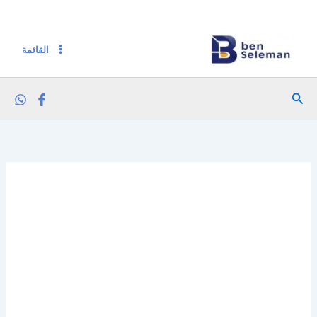
كمية دريم كريم كراميل عائلي 184 جم
خطي
لى
لمحتوى
القائمة
البحث