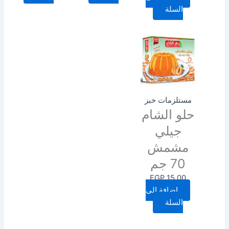
السلة
مستلزمات خبز
حلو الشام
جيلي
مشمش
70 جم
EGP
15.00
إضافة إلى
السلة