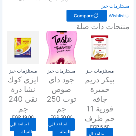
مستلزمات خبز
Compare
Wishlist
منتجات ذات صلة
مستلزمات خبز
مستلزمات خبز
مستلزمات خبز
بيكر دريم
جود داي
ايزي كوك
خميرة
صوص
نشا ذرة
جافة
توت 250
نقي 240
فورية 11
جم
جم
جم ظرف
EGP
19.00
EGP
50.00
إضافة إلى
إضافة إلى
EGP
5.50
السلة
السلة
إضافة إلى