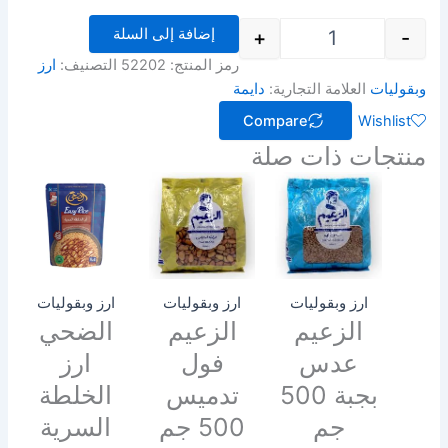
إضافة إلى السلة
+
-
رمز المنتج:
52202
التصنيف:
ارز
وبقوليات
العلامة التجارية:
دايمة
Compare
Wishlist
منتجات ذات صلة
ارز وبقوليات
ارز وبقوليات
ارز وبقوليات
الزعيم
الزعيم
الضحي
عدس
فول
ارز
بجبة 500
تدميس
الخلطة
جم
500 جم
السرية