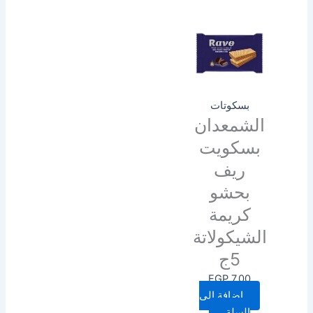
بسكوتات
الشمعدان
بسكويت
ريف
بحشو
كريمة
الشيكولاتة
5ج
EGP
7.00
إضافة إلى
السلة