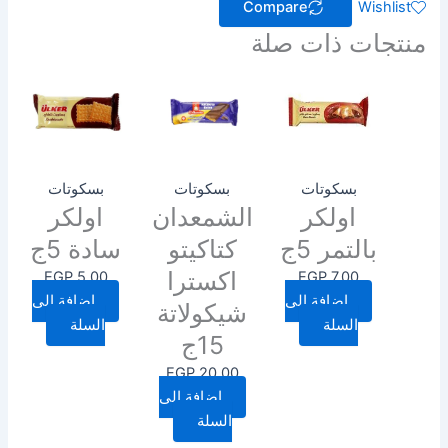
Compare
Wishlist
منتجات ذات صلة
بسكوتات
بسكوتات
بسكوتات
اولكر
الشمعدان
اولكر
بالتمر 5ج
كتاكيتو
سادة 5ج
اكسترا
EGP
5.00
EGP
7.00
إضافة إلى
إضافة إلى
شيكولاتة
السلة
السلة
15ج
EGP
20.00
إضافة إلى
السلة