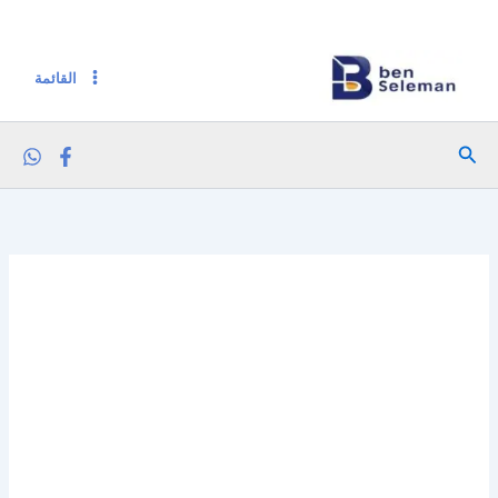
كمية دايجستيف بورشين باك دارك 10ج
خطي
لى
لمحتوى
القائمة
البحث