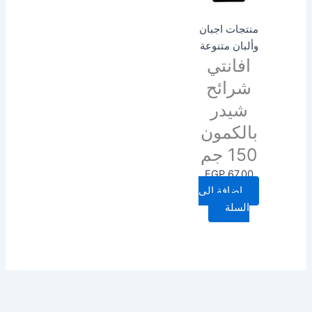
منتجات اجبان
وألبان متنوعة
افانتي
شرائح
شيدر
بالكمون
150 جم
EGP
67.00
إضافة إلى
السلة