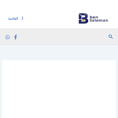
كمية دانون زبادي لايت 85 جم 6 كوب
خطي
لى
لمحتوى
القائمة
البحث