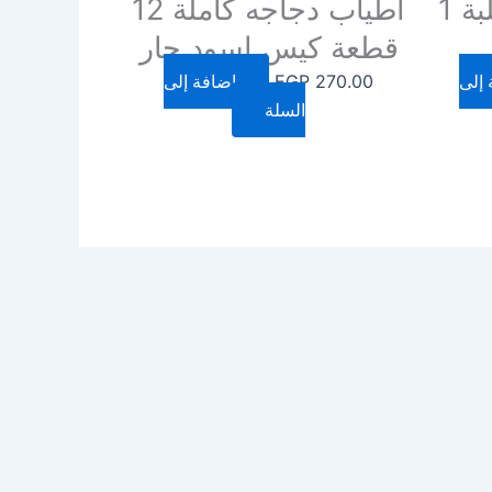
اطياب ناجتس علبة 1
اطياب دجاجه كاملة 12
قطعة كيس اسود حار
 إلى
270.00
EGP
إضافة إلى
السلة