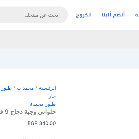
Products
search
ة
أنضم ألينا
الخروج
الرئيسية
/
مجمدات
/
طيور 
حار
طيور مجمدة
حلواني وجبة دجاج 9 قطع 1.200 كجم حار
EGP
340.00