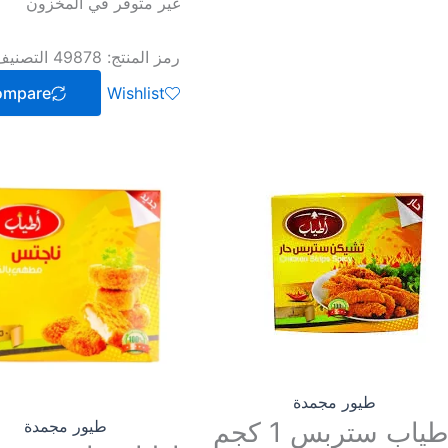
غير متوفر في المخزون
رمز المنتج:
49878
التصني
ompare
Wishlist
طيور مجمدة
اطياب ستربس 1 كجم
طيور مجمدة