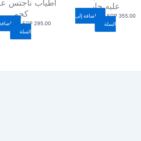
علبه حار
كجم
355.00
EGP
إضافة إلى
295.00
EGP
إضافة
السلة
السلة