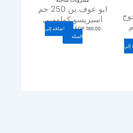
ابو عوف بن 250 جم
وج
اسبريسو كولومبي
 جم
186.00
EGP
إضافة إلى
السلة
 إلى