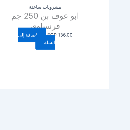
مشروبات ساخنة
ابو عوف بن 250 جم
فرنساوي
136.00
EGP
إضافة إلى
السلة