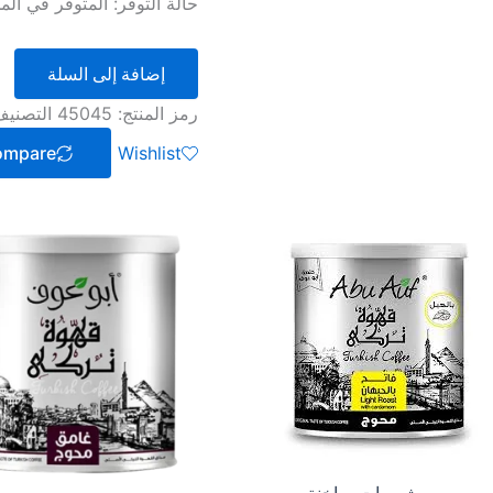
حالة التوفر:
المتوفر في المخزو
إضافة إلى السلة
رمز المنتج:
45045
التصني
ompare
Wishlist
مشروبات ساخنة