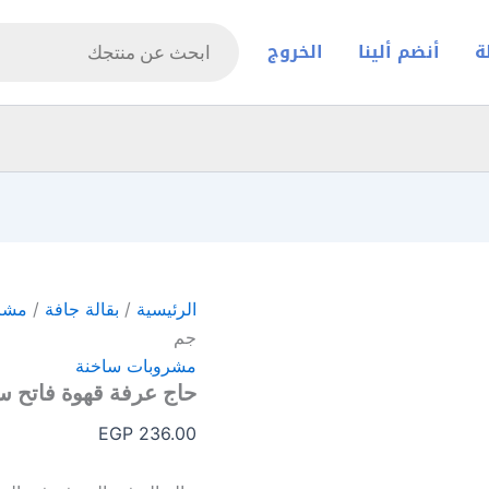
Products
search
ة
أنضم ألينا
الخروج
الرئيسية
/
بقالة جافة
/
مشر
جم
مشروبات ساخنة
حاج عرفة قهوة فاتح سادة 0
EGP
236.00