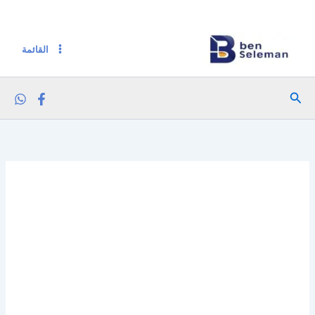
كمية جيفركس ملوخيه 400 جم
خطي
لى
لمحتوى
القائمة
البحث