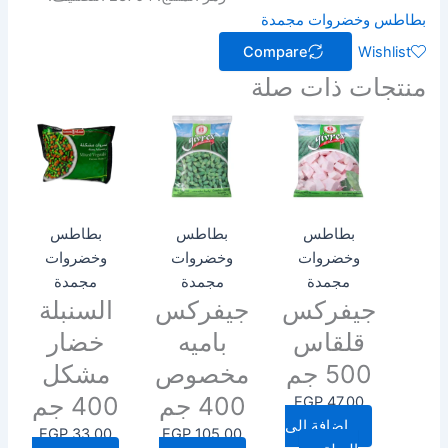
بطاطس وخضروات مجمدة
Compare
Wishlist
منتجات ذات صلة
بطاطس
بطاطس
بطاطس
وخضروات
وخضروات
وخضروات
مجمدة
مجمدة
مجمدة
جيفركس
جيفركس
السنبلة
قلقاس
باميه
خضار
500 جم
مخصوص
مشكل
400 جم
400 جم
EGP
47.00
إضافة إلى
EGP
33.00
EGP
105.00