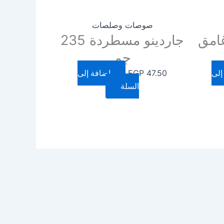
صوصات وصلصات
امق
جاردينو مسطردة 235
جم
إلى
47.50
EGP
إضافة إلى
السلة