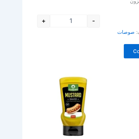
زون
+
-
:
صوصات
C