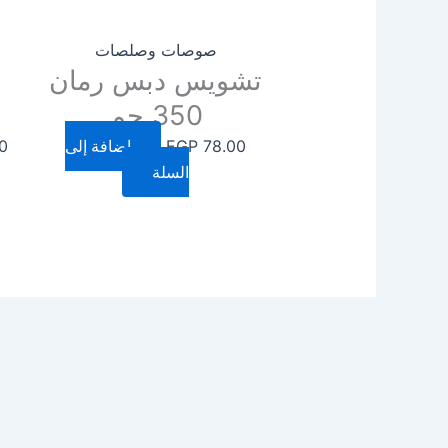
صوصات وصلصات
تشويس دبس رمان
350 جم
78.00
EGP
إضافة إلى
0
السلة