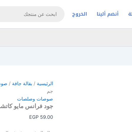
Products
search
ة
أنضم ألينا
الخروج
الرئيسية
/
بقالة جافة
/
صوص
جم
صوصات وصلصات
جود فرانس مايو كاتشب 400
EGP
59.00