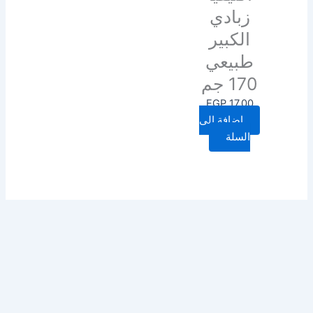
زبادي
الكبير
طبيعي
170 جم
EGP
17.00
إضافة إلى
السلة