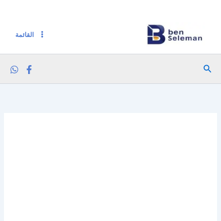
خطي
لى
لمحتوى
القائمة
البحث