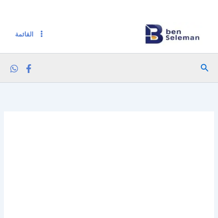
كمية جبنة رومي قديم بطارخ 125 جرام
خطي
لى
لمحتوى
القائمة
البحث