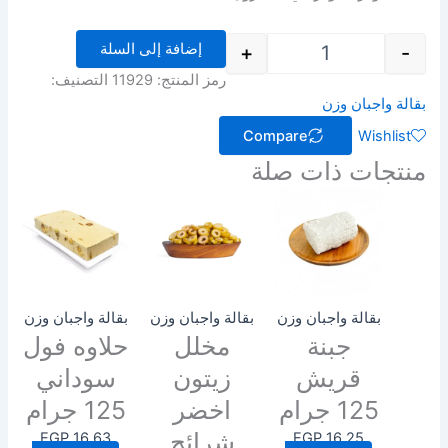
إضافة إلى السلة
+
-
رمز المنتج:
11929
التصنيف:
بقالة واجبان وزن
Compare
Wishlist
منتجات ذات صلة
بقالة واجبان وزن
بقالة واجبان وزن
بقالة واجبان وزن
جبنة
مخلل
حلاوه فول
قريش
زيتون
سوداني
125 جرام
اخضر
125 جرام
شرائح
EGP
16.63
EGP
16.25