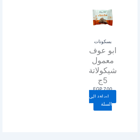
بسكوتات
ابو عوف
معمول
شيكولاتة
5ج
EGP
7.00
إضافة إلى
السلة