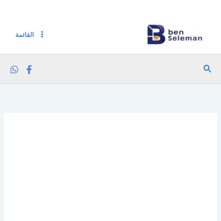
كمية جامي ويفر رولز 150 جم فستق
خطي
لى
لمحتوى
القائمة
البحث