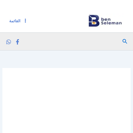
خطي
لى
لمحتوى
القائمة
البحث