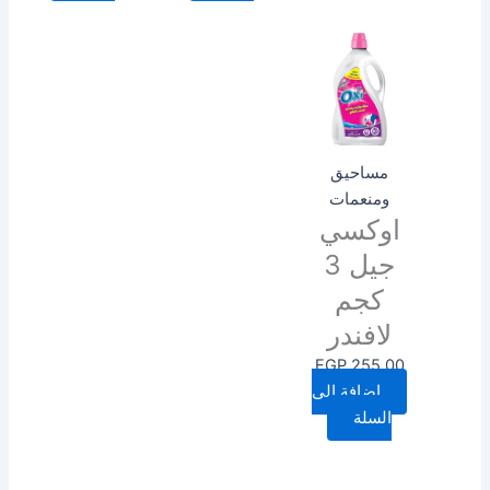
مساحيق
ومنعمات
اوكسي
جيل 3
كجم
لافندر
EGP
255.00
إضافة إلى
السلة