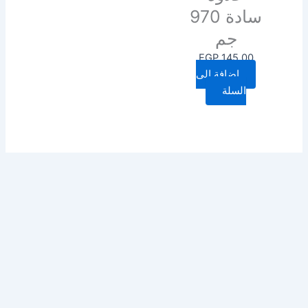
سادة 970
جم
EGP
145.00
إضافة إلى
السلة