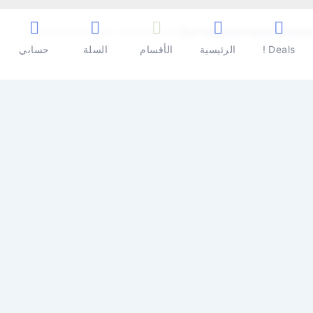
Copyright © 2026 | Powered by
Ben Seleman Hypermarket
Deals !
الرئيسية
الأقسام
السلة
حسابي
0
0
سلة المشتريات
سلة المشتريات فارغة
تسوق الأن
تابع التسوق