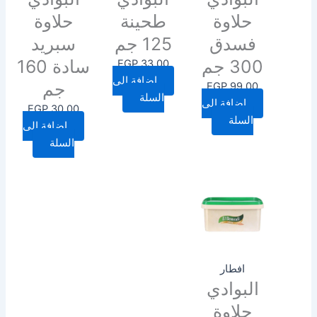
حلاوة
طحينة
حلاوة
فسدق
125 جم
سبريد
300 جم
سادة 160
EGP
33.00
إضافة إلى
جم
EGP
99.00
السلة
إضافة إلى
EGP
30.00
السلة
إضافة إلى
السلة
افطار
البوادي
حلاوة