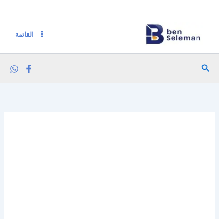
خطي
لى
لمحتوى
القائمة
البحث