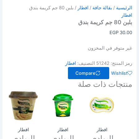
الرئيسية
/
بقالة جافة
/
افطار
/ بلبن 80 جم كريمة بندق
افطار
بلبن 80 جم كريمة بندق
EGP
30.00
غير متوفر في المخزون
رمز المنتج:
51242
التصنيف:
افطار
Compare
Wishlist
منتجات ذات صلة
افطار
افطار
افطار
البوادي
البوادي
البوادي