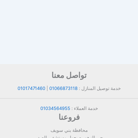
تواصل معنا
خدمة توصيل المنازل :
01066873118
|
01017471460
خدمة العملاء :
01034564955
فروعنا
محافظة بني سويف
حي الزهور - بجوار مستشفى الصدر