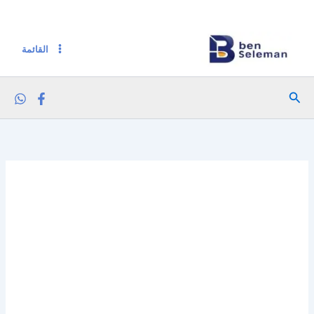
كمية بلانس مخبوزات بروتين كريمة حامضة وبصل 15ج
خطي
لى
لمحتوى
القائمة
البحث