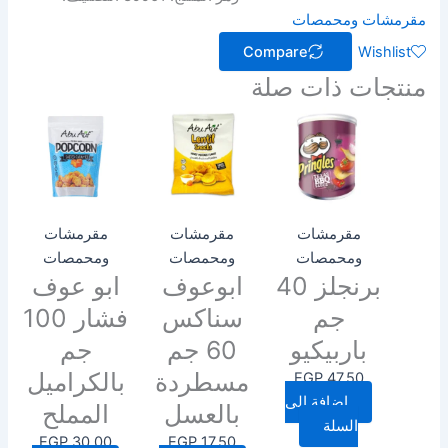
مقرمشات ومحمصات
Compare
Wishlist
منتجات ذات صلة
مقرمشات
مقرمشات
مقرمشات
ومحمصات
ومحمصات
ومحمصات
برنجلز 40
ابوعوف
ابو عوف
جم
سناكس
فشار 100
باربيكيو
60 جم
جم
مسطردة
بالكراميل
EGP
47.50
إضافة إلى
بالعسل
المملح
السلة
EGP
30.00
EGP
17.50