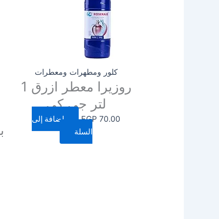
كلور ومطهرات ومعطرات
روزيرا معطر ازرق 1
لتر جي كي
70.00
EGP
إضافة إلى
ب
السلة