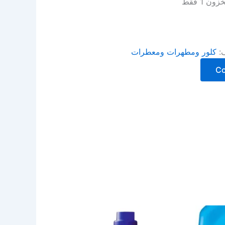
ن 1 فقط
ف:
كلور ومطهرات ومعطرات
C