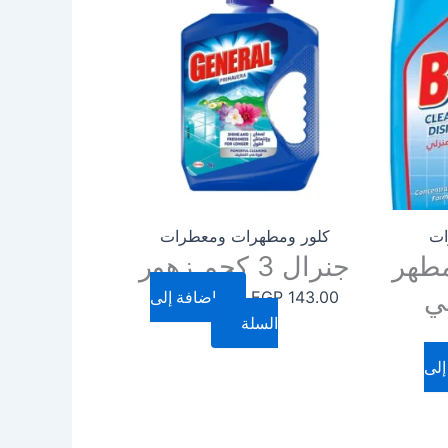
ات
كلور ومطهرات ومعطرات
طهر
جنرال 3 كجم زهور
7 ملي
143.00
EGP
إضافة إلى
السلة
إلى