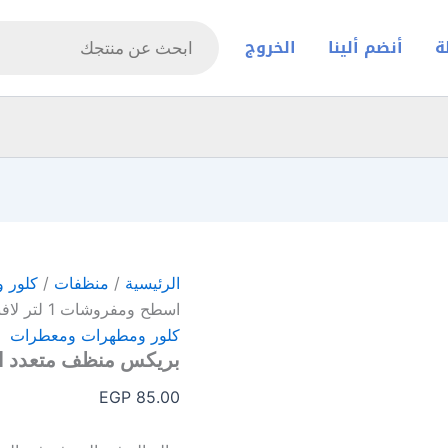
Products
search
ة
أنضم ألينا
الخروج
الرئيسية
/
منظفات
/
كلور 
اسطح ومفروشات 1 لتر لافندر
كلور ومطهرات ومعطرات
بريكس منظف متعدد اسطح وم
EGP
85.00