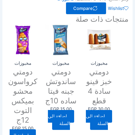
Compare
Wishlist
منتجات ذات صلة
مخبوزات
مخبوزات
مخبوزات
دومتي
دومتي
دومتي
خبز فينو
ساندوتش
كرواسون
سادة 4
جبنه فيتا
محشو
قطع
ساده 10ج
بميكس
التوت
EGP
15.00
EGP
30.00
إضافة إلى
إضافة إلى
12ج
السلة
السلة
EGP
15.00