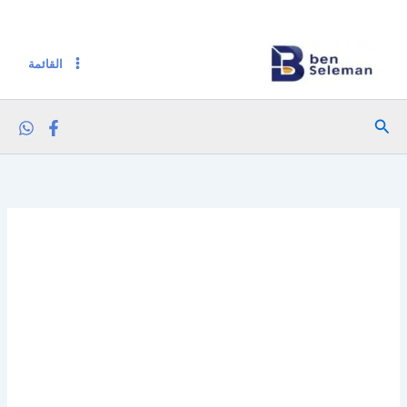
خطي
لى
لمحتوى
القائمة
البحث