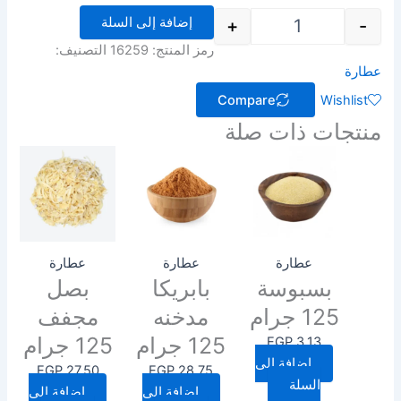
إضافة إلى السلة
+
-
رمز المنتج:
16259
التصنيف:
عطارة
Compare
Wishlist
منتجات ذات صلة
عطارة
عطارة
عطارة
بسبوسة
بابريكا
بصل
125 جرام
مدخنه
مجفف
125 جرام
125 جرام
EGP
3.13
إضافة إلى
EGP
27.50
EGP
28.75
السلة
إضافة إلى
إضافة إلى