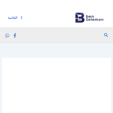
كمية بذور شيا 125 جرام
خطي
لى
لمحتوى
القائمة
البحث