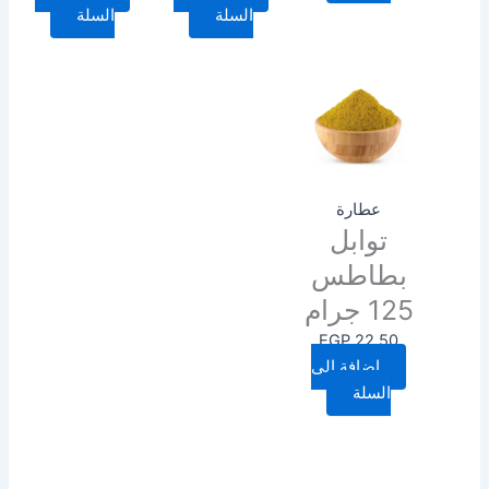
السلة
السلة
عطارة
توابل
بطاطس
125 جرام
EGP
22.50
إضافة إلى
السلة