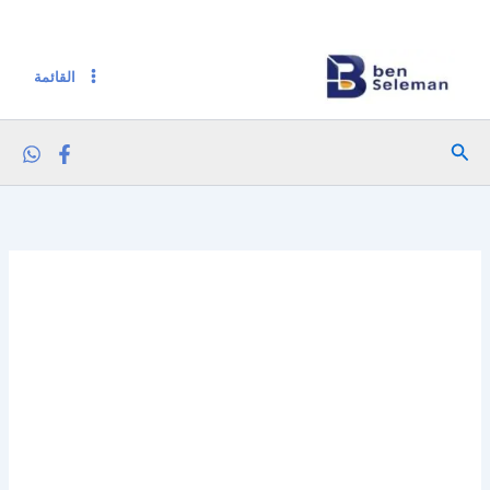
كمية باونتي كوكيز 180 جم جوز هند
خطي
لى
لمحتوى
القائمة
البحث