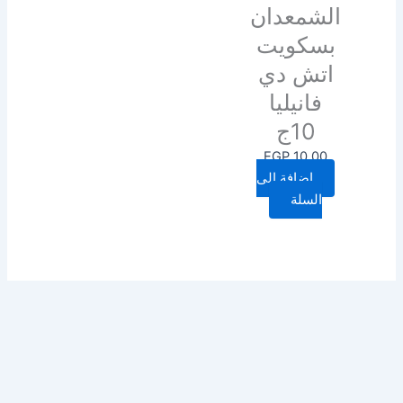
الشمعدان
بسكويت
اتش دي
فانيليا
10ج
EGP
10.00
إضافة إلى
السلة