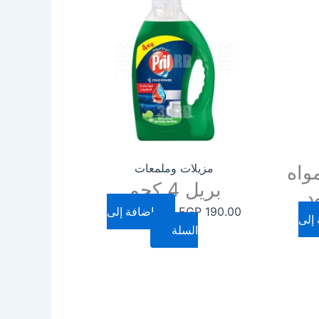
واه
مزيلات وملمعات
بريل 4 كجم
190.00
EGP
إضافة إلى
إلى
السلة