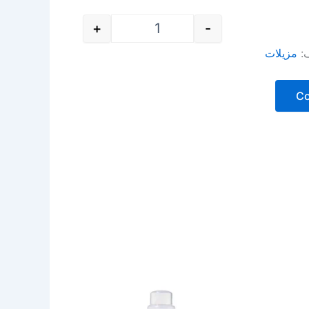
+
-
ف:
مزيلات
C