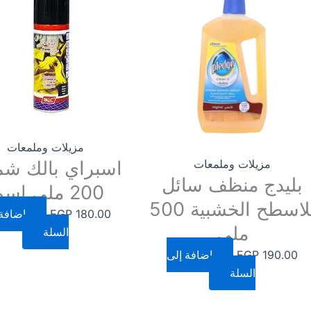
مزيلات وملمعات
مزيلات وملمعات
اسبراي بالك شم
بليدج منظف سائل
200 ملي اسود
للاسطح الخشبية 500
180.00
EGP
إضافة 
ملي
السلة
190.00
EGP
إضافة إلى
السلة