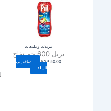
مزيلات وملمعات
بريل 600 جم تفاح
50.00
EGP
إضافة إلى
السلة