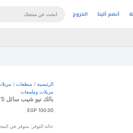
Products
search
ة
أنضم ألينا
الخروج
الرئيسية
/
منظفات
/
مزيلا
مزيلات وملمعات
بالك نيو شيب سائل 75 ملي ابيض
EGP
100.00
حالة التوفر:
متوفر في المخ