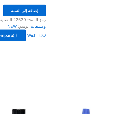
إضافة إلى السلة
رمز المنتج:
22620
التصني
وملمعات
الوسم:
NEW
ompare
Wishlist