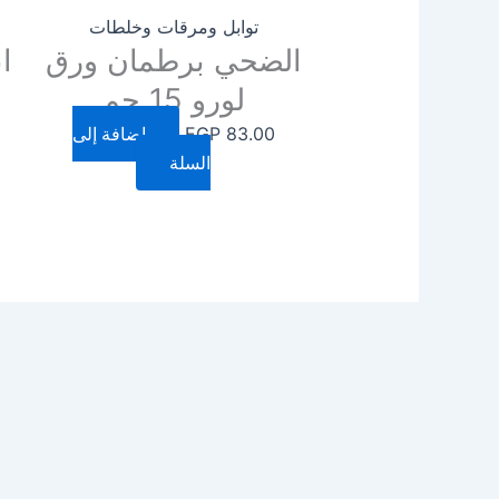
توابل ومرقات وخلطات
الضحي برطمان ورق
ا
لورو 15 جم
83.00
EGP
إضافة إلى
السلة