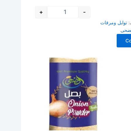
+
-
:
توابل ومرقات
ضحى
C