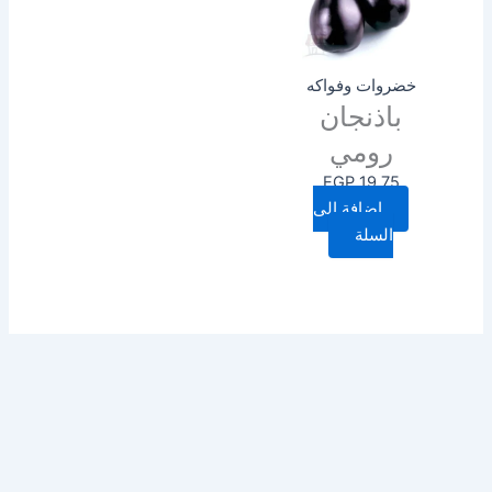
خضروات وفواكه
باذنجان
رومي
EGP
19.75
إضافة إلى
السلة