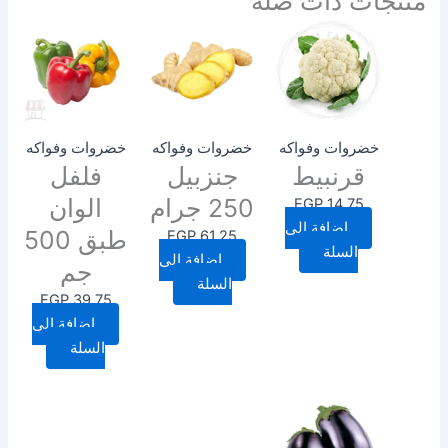
منتجات ذات صلة
خضروات وفواكه
خضروات وفواكه
خضروات وفواكه
قرنبيط
جنزبيل
فلفل
250 جرام
الوان
EGP
14.75
إضافة إلى
طبق 500
EGP
61.25
السلة
إضافة إلى
جم
السلة
EGP
39.75
إضافة إلى
السلة