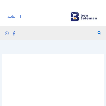
خطي
لى
لمحتوى
القائمة
البحث