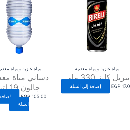
مياة غازية ومياة معدنية
مياة غازية ومياة معدني
بيريل كانز 330 ملي
دساني مياة معد
جالون 19 لتر
17.
EGP
إضافة إلى السلة
105.00
EGP
إضافة 
السلة