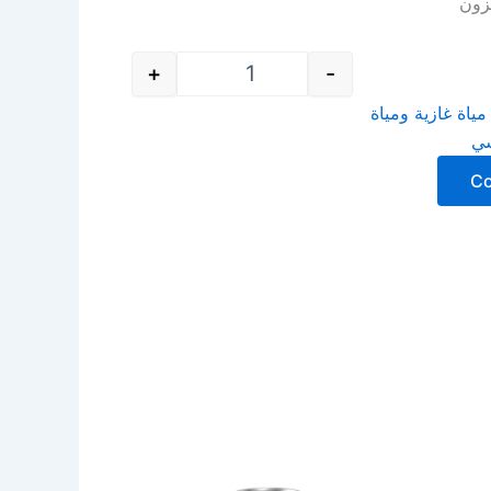
زون
+
-
مياة غازية ومياة
سي
C