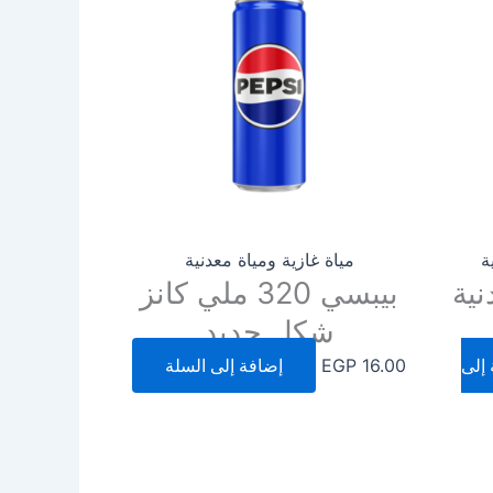
ة
مياة غازية ومياة معدنية
نية
بيبسي 320 ملي كانز
شكل جديد
إلى
16.00
EGP
إضافة إلى السلة