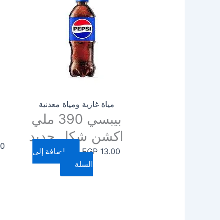
مياة غازية ومياة معدنية
بيبسي 390 ملي
اكشن شكل جديد
00
13.00
EGP
إضافة إلى
السلة