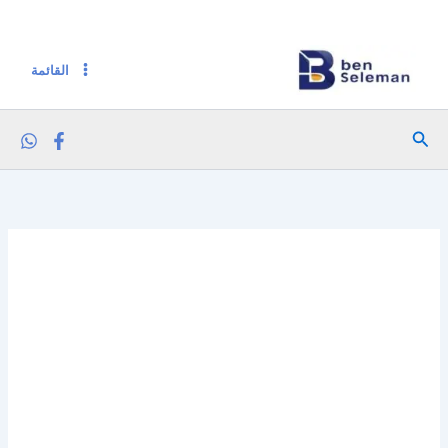
كمية ابو عوف سوبيا 400 جم
خطي
لى
لمحتوى
القائمة
البحث