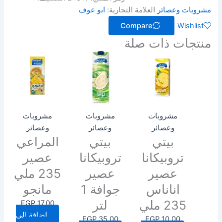
مشروبات وعصائر
العلامة التجارية:
ابو عوف
Compare
Wishlist
منتجات ذات صلة
مشروبات
مشروبات
مشروبات
وعصائر
وعصائر
وعصائر
بيتي
بيتي
المراعي
تروبيكانا
تروبيكانا
عصير
عصير
عصير
235 ملي
اناناس
جوافة 1
مانجو
235 ملي
لتر
EGP
17.00
إضافة إلى
EGP
35.00
EGP
10.00