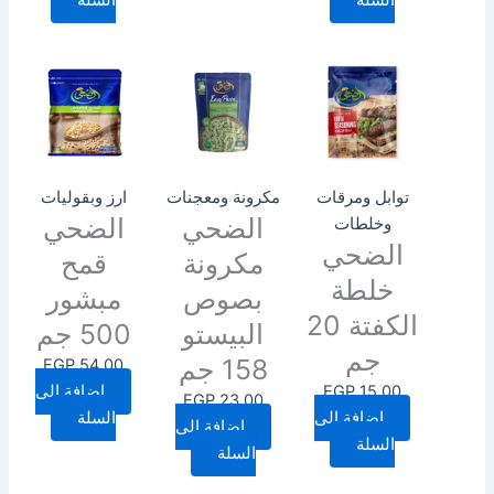
السلة
السلة
توابل ومرقات
مكرونة ومعجنات
ارز وبقوليات
الضحي
الضحي
وخلطات
الضحي
مكرونة
قمح
خلطة
بصوص
مبشور
الكفتة 20
البيستو
500 جم
جم
158 جم
EGP
54.00
15.00
EGP
إضافة إلى
EGP
23.00
إضافة إلى
السلة
إضافة إلى
السلة
السلة