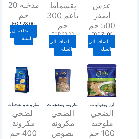
مدخنة 20
عدس
بقسماط
جم
اصفر
ناعم 300
EGP
28.00
500 جم
جم
إضافة إلى
EGP
28.00
EGP
71.00
السلة
إضافة إلى
إضافة إلى
السلة
السلة
ارز وبقوليات
مكرونة ومعجنات
مكرونة ومعجنات
الضحي
الضحي
الضحي
ملوخيه
مكرونة
مكرونة
100 جم
بصوص
400 جم