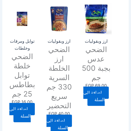
ارز وبقوليات
ارز وبقوليات
توابل ومرقات
الضحي
الضحي
وخلطات
الضحي
عدس
ارز
خلطة
بجبة 500
الخلطة
توابل
جم
السرية
بطاطس
330 جم
EGP
69.00
25 جم
إضافة إلى
سريع
السلة
EGP
16.00
التحضير
إضافة إلى
EGP
40.00
السلة
إضافة إلى
السلة