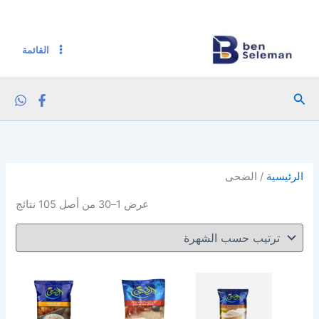
خطي
تم
لى
الفر
لمحتوى
حس
القائمة
الشه
البحث
الرئيسية
/ الضحى
عرض 1–30 من أصل 105 نتائج