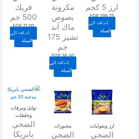
ارز 5 كجم
مكرونة
فريك
بصوص
500 جم
EGP
199.75
إضافة إلى
ماك آند
EGP
71.00
السلة
إضافة إلى
تشيز 175
السلة
جم
EGP
36.00
إضافة إلى
السلة
توابل ومرقات
وخلطات
الضحي
ارز وبقوليات
مخبوزات
بابريكا
الضحي
الضحي