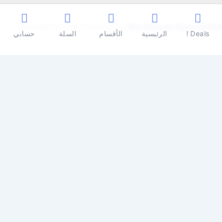
Copyright © 2026 | Powered by
Ben Seleman Hypermarket
Deals !
الرئيسية
الأقسام
السلة
حسابي
0
0
سلة المشتريات
سلة المشتريات فارغة
تسوق الأن
تابع التسوق