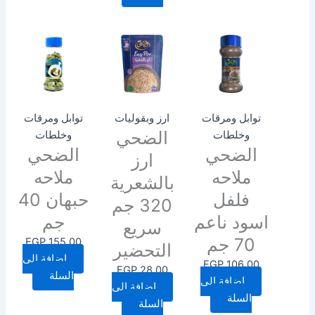
توابل ومرقات
ارز وبقوليات
توابل ومرقات
الضحي
وخلطات
وخلطات
الضحي
الضحي
ارز
ملاحه
ملاحه
بالشعرية
فلفل
حبهان 40
320 جم
اسود ناعم
جم
سريع
70 جم
EGP
155.00
التحضير
إضافة إلى
EGP
106.00
EGP
28.00
السلة
إضافة إلى
إضافة إلى
السلة
السلة