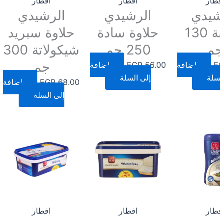
طار
افطار
افطار
شيدي
الرشيدي
الرشيدي
طحينة 130
حلاوة سادة
حلاوة سبريد
م
250 جم
شيكولاتة 300
جم
E
إضافة
56.00
EGP
إضافة
سلة
إلى السلة
68.00
EGP
إضافة
إلى السلة
طار
افطار
افطار