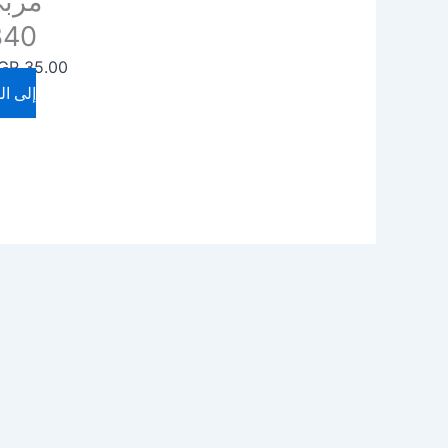
مربي
340 ج
GP
35.00
إلى ال