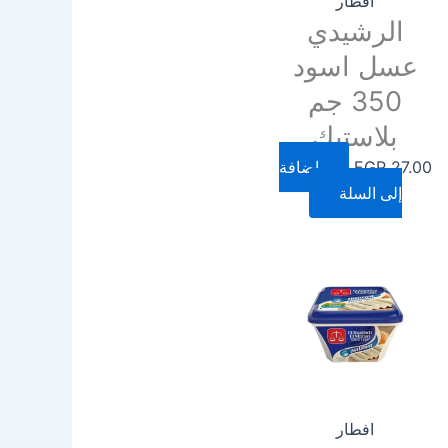
افطار
الرشيدي
عسل اسود
350 جم
بلاستيك
27.00
EGP
إضافة
إلى السلة
افطار