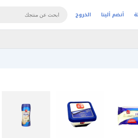
Products
search
ة
أنضم ألينا
الخروج