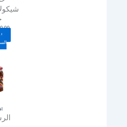
ج
0.00
إض
السل
اف
الر