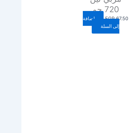
720 جم
67.50
EGP
إضافة
إلى السلة