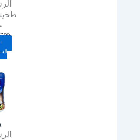
الر
ج
7.00
إض
السل
اف
الر