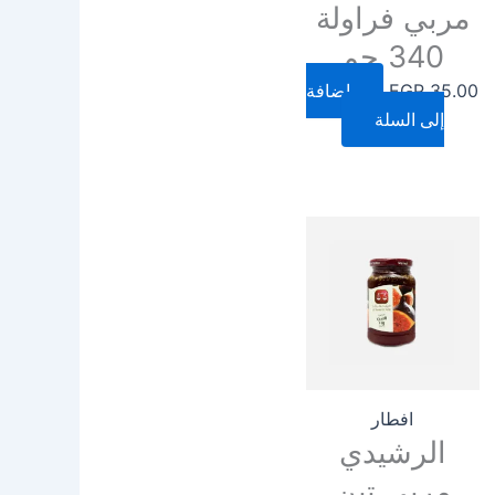
مربي فراولة
340 جم
35.00
EGP
إضافة
إلى السلة
افطار
الرشيدي
مربي تين