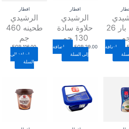
طار
افطار
افطار
شيدي
الرشيدي
الرشيدي
حلاوة بار 26
حلاوة سادة
طحينه 460
م
130 جم
جم
إضافة
29.00
EGP
إضافة
116.00
EGP
سلة
إلى السلة
إضافة إلى
السلة