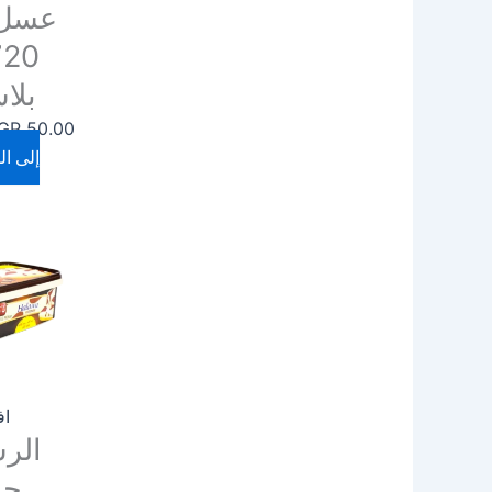
عسل 
بلا
GP
50.00
إلى ال
اف
الر
حل