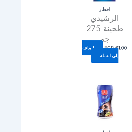
افطار
الرشيدي
طحينة 275
جم
61.00
EGP
إضافة
إلى السلة