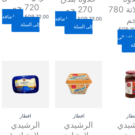
720 جم
شيكولاتة 780
270 جم
72.00
EGP
إضافة
م
73.00
EGP
إضافة
إلى السلة
إلى السلة
EGP
15
افة إلى
ة
طار
افطار
افطار
شيدي
الرشيدي
الرشيدي