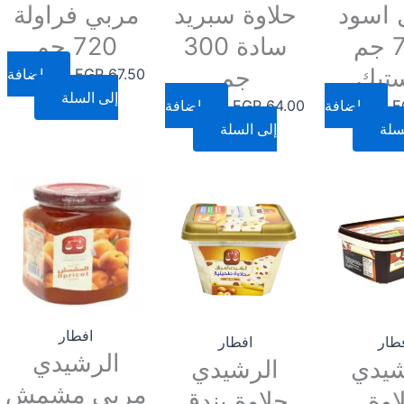
اسود
حلاوة سبريد
مربي فراولة
720 جم
سادة 300
720 جم
ستيك
جم
67.50
EGP
إضافة
إلى السلة
E
إضافة
64.00
EGP
إضافة
سلة
إلى السلة
افطار
طار
افطار
الرشيدي
شيدي
الرشيدي
مربي مشمش
اوة
حلاوة بندق