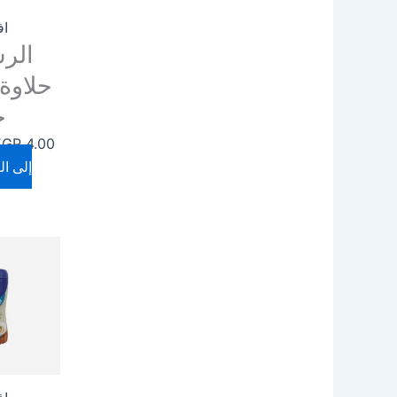
اف
الر
ج
EGP
4.00
إلى ال