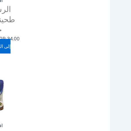
اف
الر
ج
GP
34.00
إلى ال
اف