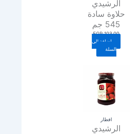
الرشيدي
حلاوة سادة
545 جم
EGP
103.00
إضافة إلى
السلة
افطار
الرشيدي